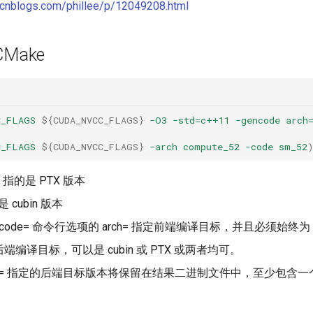
.cnblogs.com/phillee/p/12049208.html
 CMake
C_FLAGS
${
CUDA_NVCC_FLAGS
}
-O3
-std=c++11
-gencode
arch
C_FLAGS
${
CUDA_NVCC_FLAGS
}
-arch
compute_52
-code
sm_52
XX 指的是 PTX 版本
 cubin 版本
-gencode= 命令行选项的 arch= 指定前端编译目标，并且必须始终为
定后端编译目标，可以是 cubin 或 PTX 或两者均可。
de= 指定的后端目标版本将保留在结果二进制文件中，至少包含一