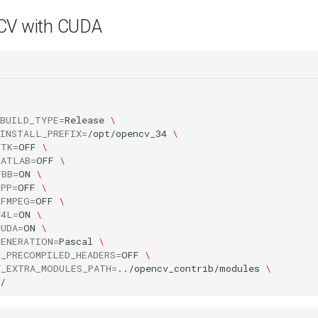
CV with CUDA
_BUILD_TYPE
=
Release 
\
_INSTALL_PREFIX
=
/opt/opencv_34 
\
VTK
=
OFF 
\
MATLAB
=
OFF 
\
TBB
=
ON 
\
IPP
=
OFF 
\
FFMPEG
=
OFF 
\
V4L
=
ON 
\
CUDA
=
ON 
\
GENERATION
=
Pascal 
\
E_PRECOMPILED_HEADERS
=
OFF 
\
V_EXTRA_MODULES_PATH
=
../opencv_contrib/modules 
\