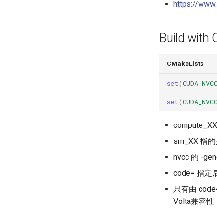
https://www
Build with
CMakeLists
set
(
CUDA_NVC
set
(
CUDA_NVC
compute_
sm_XX 指的是
nvcc 的 
code= 指
只有由 co
Volta兼容性