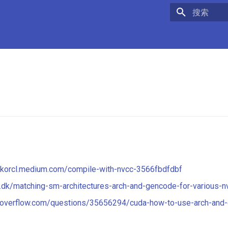
正在初始化
ickorcl.medium.com/compile-with-nvcc-3566fbdfdbf
n.dk/matching-sm-architectures-arch-and-gencode-for-various-n
ckoverflow.com/questions/35656294/cuda-how-to-use-arch-and