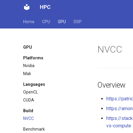
HPC
Home
CPU
GPU
DSP
NVCC
GPU
Platforms
Nvidia
Mali
Overview
Languages
OpenCL
https://patr
CUDA
https://arno
Build
https://sta
NVCC
vs-compute
Benchmark