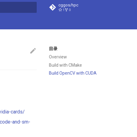
cggos/hpc
1
0
搜索引擎
目录
Overview
Build with CMake
Build OpenCV with CUDA
vidia-cards/
-code-and-sm-